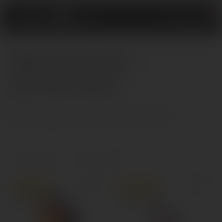
0
Эротическая
Эротические игры и фанты
литература
Эротические наборы
Эротические сувениры и подарки
4 товара
Главная
Игры и сувениры
Эротическая литература
Эротическая литература
Категории
Популярный
Популярный
Нет в наличии
Нет в наличии