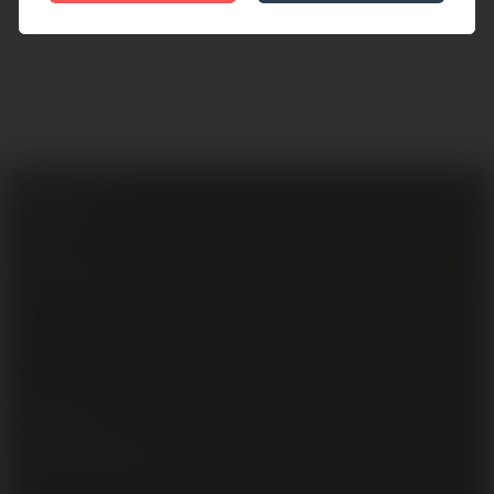
0.00 р.
0.00 р.
Свидетельство о государственной регистрации № 693341754 от 02
декабря 2024
Регистрационный номер в Торговом реестре Беларуси № 737002 от
11 декабря 2024
Интернет-магазин «LoveSpace.BY»
2026
Поддержка
+375 (29) 668 00 10
Ежедневно, с 10:00 - 22:00