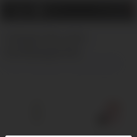
0
Средства для
Презервативы
возбуждения
Интимные смазки и лубриканты
Средства для интимной гигиены
Главная
Интимная косметика
Средства для возбуждения
Средства для возбуждения
Масла, крема и гели
Подарочные наборы
Уход за секс игрушками