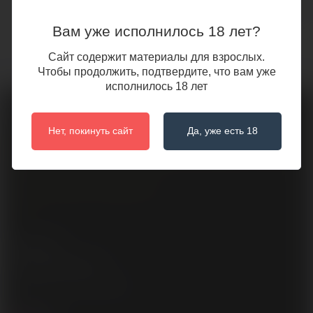
Афродизиаки для двоих
Афродизиаки для женщин
Вам уже исполнилось 18 лет?
Сайт содержит материалы для взрослых.
Чтобы продолжить, подтвердите, что вам уже
исполнилось 18 лет
Нет, покинуть сайт
Да, уже есть 18
Свидетельство о государственной регистрации № 693341754 от 02
декабря 2024
Регистрационный номер в Торговом реестре Беларуси № 737002 от
11 декабря 2024
Интернет-магазин «LoveSpace.BY»
2026
Поддержка
+375 (29) 668 00 10
Ежедневно, с 10:00 - 22:00
Мы в сети