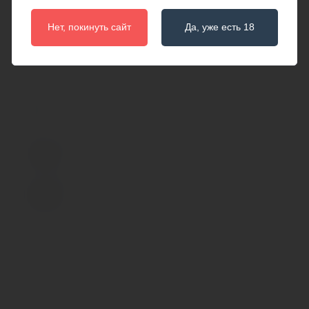
Минимальный диаметр основной части, см
Нет, покинуть сайт
Да, уже есть 18
0.5
Наличие пульта управления
Нет
Общая длина изделия, см
12.5
Основной материал
Силикон
Основной цвет
Розовый
Рабочая длина, см
8
С вибрацией
Нет
С ротацией