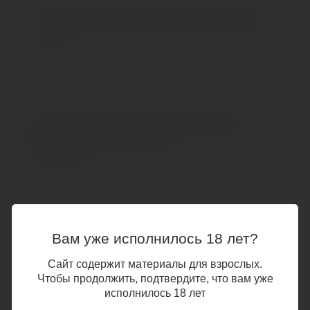
Bong Небольшой размер втулки идеален для первого
опыта. Заостренный кончик обеспечивает комфортное
проникновение. Bong легко извлекается с помощью
петельки.
Технические характеристики Анальная
втулка ToDo by Toyfa Bong, силикон,
розовая, 12,5 см, Ø 2,5 см
Характеристики
Гнущийся
Нет
Вам уже исполнилось 18 лет?
Коробок в упаковке
1
Сайт содержит материалы для взрослых.
Чтобы продолжить, подтвердите, что вам уже
Максимальный диаметр основной части, см
исполнилось 18 лет
2.5