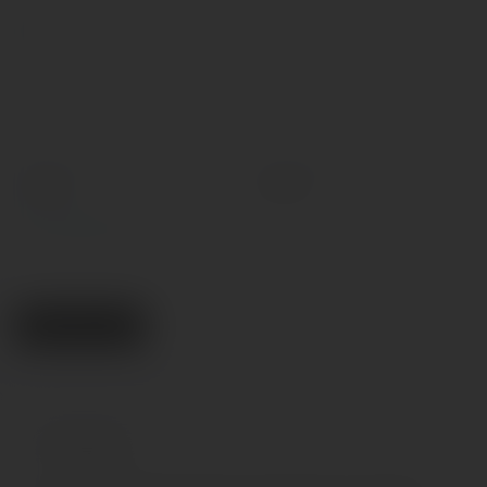
Гнущийся
Коробок в упаковке
Нет
1
Минимальный диаметр основной
Наличие пульта управления
части, см
Нет
0.5
Основной материал
Основной цвет
Силикон
Розовый
Все характеристики
Поделиться
Описание