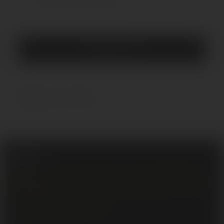
Нет отзывов об этом товаре.
Оставить отзыв
Вопросы и ответы
0
Свидетельство о государственной регистрации № 693341754 от 02
декабря 2024
Регистрационный номер в Торговом реестре Беларуси № 737002 от
11 декабря 2024
Интернет-магазин «LoveSpace.BY»